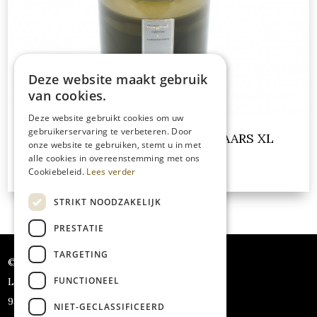
Deze website maakt gebruik
van cookies.
Deze website gebruikt cookies om uw
gebruikerservaring te verbeteren. Door
CASHMERAN VELVET GEURKAARS XL
onze website te gebruiken, stemt u in met
alle cookies in overeenstemming met ons
€ 145.00
incl BTW
Cookiebeleid.
Lees verder
STRIKT NOODZAKELIJK
PRESTATIE
TARGETING
© Borgwal
FUNCTIONEEL
Leenstraat 35
9890 Gavere
NIET-GECLASSIFICEERD