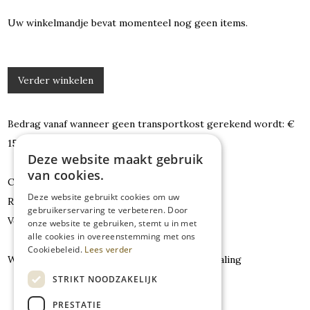
Uw winkelmandje bevat momenteel nog geen items.
Verder winkelen
Bedrag vanaf wanneer geen transportkost gerekend wordt: €
150.00
Deze website maakt gebruik
van cookies.
Consumenten en gegevensbescherming
Deze website gebruikt cookies om uw
Retourrecht van 14 dagen
gebruikerservaring te verbeteren. Door
Veilige betaling met SSL verbinding
onze website te gebruiken, stemt u in met
alle cookies in overeenstemming met ons
Cookiebeleid.
Lees verder
Wij leveren enkel na een goede ontvangst betaling
STRIKT NOODZAKELIJK
PRESTATIE